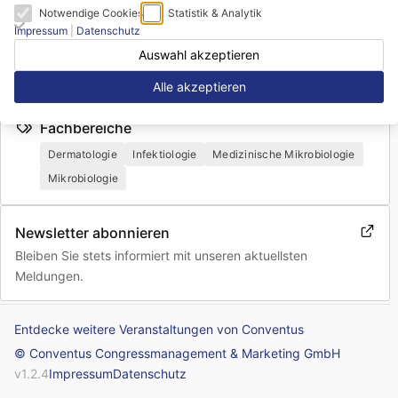
Graz, Österreich
Notwendige Cookies
Statistik & Analytik
Homepage
Impressum
|
Datenschutz
https://dmykg-kongress.de/
Auswahl akzeptieren
Sprache
Alle akzeptieren
Deutsch, Englisch
Fachbereiche
Dermatologie
Infektiologie
Medizinische Mikrobiologie
Mikrobiologie
Newsletter abonnieren
Bleiben Sie stets informiert mit unseren aktuellsten
Meldungen.
Entdecke weitere Veranstaltungen von Conventus
© Conventus Congressmanagement & Marketing GmbH
v
1.2.4
Impressum
Datenschutz