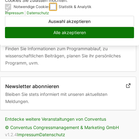
Cookies Sie zulassen möchten.
Fachbereiche
Notwendige Cookies
Statistik & Analytik
Impressum
|
Datenschutz
HNO-Heilkunde
Mund-Kiefer-Gesichtschirurgie
Auswahl akzeptieren
Onkologie
Alle akzeptieren
Programm
Finden Sie Informationen zum Programmablauf, zu
wissenschaftlichen Beiträgen, planen Sie ihr persönliches
Programm, uvm.
Newsletter abonnieren
Bleiben Sie stets informiert mit unseren aktuellsten
Meldungen.
Entdecke weitere Veranstaltungen von Conventus
© Conventus Congressmanagement & Marketing GmbH
v
1.2.4
Impressum
Datenschutz