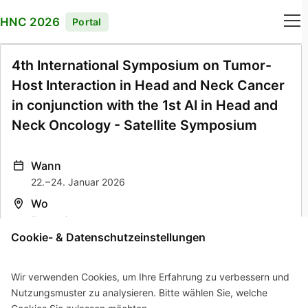
HNC 2026
Portal
4th International Symposium on Tumor-
Links
Host Interaction in Head and Neck Cancer
in conjunction with the 1st AI in Head and
Neck Oncology - Satellite Symposium
Wann
22.
–
24. Januar 2026
Wo
Essen, Germany
Cookie- & Datenschutzeinstellungen
Homepage
https://www.headandneck-symposium.de/
Wir verwenden Cookies, um Ihre Erfahrung zu verbessern und
Sprache
Nutzungsmuster zu analysieren. Bitte wählen Sie, welche
Englisch